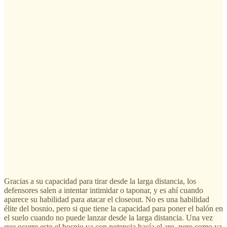
Gracias a su capacidad para tirar desde la larga distancia, los
defensores salen a intentar intimidar o taponar, y es ahí cuando
aparece su habilidad para atacar el closeout. No es una habilidad
élite del bosnio, pero si que tiene la capacidad para poner el balón en
el suelo cuando no puede lanzar desde la larga distancia. Una vez
que ocurre esto el bosnio va con potencia hacía el aro, pero como ya