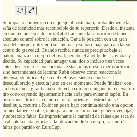
Su impacto comienza con el juego al poste bajo, probablemente la
seña de identidad más reconocible de su repertorio. Desde el instante
en que recibe cerca del aro, Rubit transmite la sensación de tener
absoluto control sobre la situación. Gana la posición con un gran
uso del cuerpo, utilizando sus piernas y su base baja para anclar su
centro de gravedad. Cuando recibe, nunca se precipita: baja el
balón, analiza el cuerpo del rival, percibe el ángulo de las ayudas y
decide. Su capacidad para amagar una, dos o incluso tres veces
antes de ejecutar es excepcional. Estas fintas no son meros artificios,
sino herramientas de lectura: Rubit observa cómo reacciona la
defensa, identifica el peso del defensor, siente cuándo está
desequilibrado y ejecuta justo en ese momento. Puede finalizar con
ambas manos, girar hacia su derecha con un semigancho o elevar un
tiro corto cayendo ligeramente hacia atrás para evitar el tapón. En
posesiones difíciles, cuando el reloj aprieta y la estructura se
desdibuja, recurrir a Rubit en poste bajo continúa siendo una opción
tremendamente fiable, tanto para anotar como para generar ventajas,
y sobretodo faltas. Es impresionante la cantidad de faltas que saca de
la absoluta nada, gracias a la utilización de su cuerpo, sacando 5
faltas por partido en EuroCup.