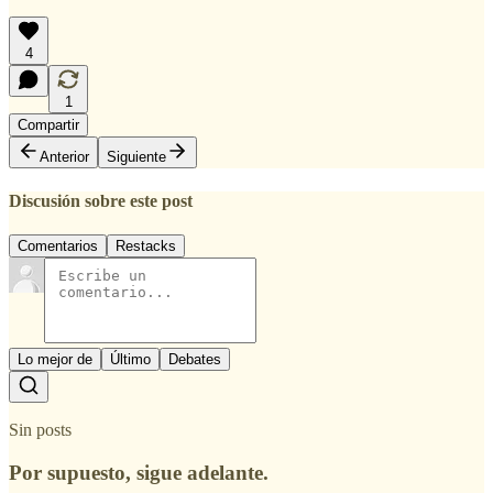
4
1
Compartir
Anterior
Siguiente
Discusión sobre este post
Comentarios
Restacks
Lo mejor de
Último
Debates
Sin posts
Por supuesto, sigue adelante.