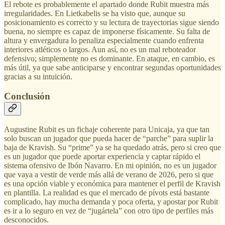
El rebote es probablemente el apartado donde Rubit muestra más
irregularidades. En Lietkabelis se ha visto que, aunque su
posicionamiento es correcto y su lectura de trayectorias sigue siendo
buena, no siempre es capaz de imponerse físicamente. Su falta de
altura y envergadura lo penaliza especialmente cuando enfrenta
interiores atléticos o largos. Aun así, no es un mal reboteador
defensivo; simplemente no es dominante. En ataque, en cambio, es
más útil, ya que sabe anticiparse y encontrar segundas oportunidades
gracias a su intuición.
Conclusión
Augustine Rubit es un fichaje coherente para Unicaja, ya que tan
solo buscan un jugador que pueda hacer de “parche” para suplir la
baja de Kravish. Su “prime” ya se ha quedado atrás, pero si creo que
es un jugador que puede aportar experiencia y captar rápido el
sistema ofensivo de Ibón Navarro. En mi opinión, no es un jugador
que vaya a vestir de verde más allá de verano de 2026, pero si que
es una opción viable y económica para mantener el perfil de Kravish
en plantilla. La realidad es que el mercado de pívots está bastante
complicado, hay mucha demanda y poca oferta, y apostar por Rubit
es ir a lo seguro en vez de “jugártela” con otro tipo de perfiles más
desconocidos.