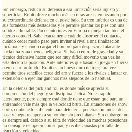
Sin embargo, reducir su defensa a esa limitación sería injusto y
superficial. Rubit ofrece mucho más en otras áreas, empezando por
su extraordinaria defensa en el poste bajo. Su tren inferior es una de
sus fortalezas más destacadas y le permite plantar los pies con una
solidez admirable. Pocos interiores en Europa manejan tan bien el
cuerpo como él. Sabe exactamente cuándo absorber el contacto,
cuándo ceder medio paso para invitar al rival a una finalización
incómoda y cuándo cargar el hombro para desplazar al atacante
hacia una zona menos peligrosa. Su bajo centro de gravedad y su
técnica defensiva hacen que sea muy difícil moverlo una vez ha
establecido la posición. Ante interiores que basan su juego en fuerza
o en sellar profundo, Rubit es un hueso duro de roer; rara vez
permite tiros sencillos cerca del aro y fuerza a los rivales a lanzar en
extensión o a ejecutar ganchos más alejados de lo habitual.
En la defensa del pick and roll es donde más se aprecia su
comprensión del juego y su disciplina táctica. No es rápido
lateralmente, pero siempre está donde tiene que estar, que para un
entrenador vale más que la velocidad bruta. En situaciones de show
corto, contiene lo suficiente para detener la penetración inicial del
base y luego recupera a su hombre sin precipitarse. Sin embargo, no
es siempre así, debido a su falta de velocidad en muchas posesiones
no consigue recuperar con su par, y recibe canastas por falta de
reacción y velocidad.