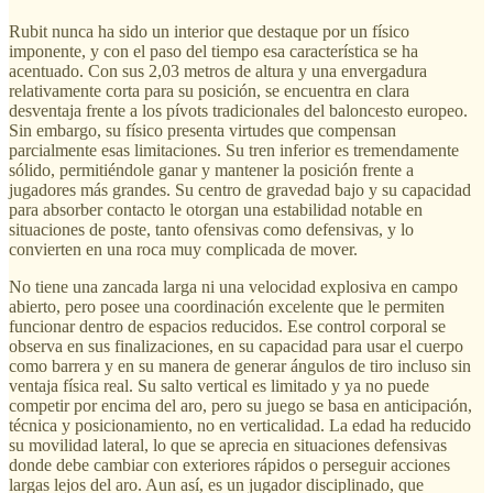
Rubit nunca ha sido un interior que destaque por un físico
imponente, y con el paso del tiempo esa característica se ha
acentuado. Con sus 2,03 metros de altura y una envergadura
relativamente corta para su posición, se encuentra en clara
desventaja frente a los pívots tradicionales del baloncesto europeo.
Sin embargo, su físico presenta virtudes que compensan
parcialmente esas limitaciones. Su tren inferior es tremendamente
sólido, permitiéndole ganar y mantener la posición frente a
jugadores más grandes. Su centro de gravedad bajo y su capacidad
para absorber contacto le otorgan una estabilidad notable en
situaciones de poste, tanto ofensivas como defensivas, y lo
convierten en una roca muy complicada de mover.
No tiene una zancada larga ni una velocidad explosiva en campo
abierto, pero posee una coordinación excelente que le permiten
funcionar dentro de espacios reducidos. Ese control corporal se
observa en sus finalizaciones, en su capacidad para usar el cuerpo
como barrera y en su manera de generar ángulos de tiro incluso sin
ventaja física real. Su salto vertical es limitado y ya no puede
competir por encima del aro, pero su juego se basa en anticipación,
técnica y posicionamiento, no en verticalidad. La edad ha reducido
su movilidad lateral, lo que se aprecia en situaciones defensivas
donde debe cambiar con exteriores rápidos o perseguir acciones
largas lejos del aro. Aun así, es un jugador disciplinado, que