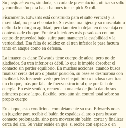
Su juego aéreo es, sin duda, su carta de presentación, utiliza su salto
y coordinación para bajar balones tras el pick & roll.
Físicamente, Edwards está construido para el salto vertical y la
movilidad, no para el contacto. Su estructura ligera y su musculatura
definida le otorgan agilidad, pero también lo dejan en desventaja en
contextos de choque. Frente a interiores más pesados o con un
centro de gravedad bajo, sufre para mantener la estabilidad y la
verticalidad. Esa falta de solidez en el tren inferior le pasa factura
tanto en ataque como en defensa.
La imagen es clara: Edwards tiene cuerpo de atleta, pero no de
gladiador. Su tren inferior es débil, lo que le impide absorber el
contacto sin perder equilibrio. En muchas acciones, cuando busca
finalizar cerca del aro o plantar posición, su base se desmorona con
facilidad. Es frecuente verlo perder el equilibrio o incluso caer tras
un choque, más por falta de fuerza estructural que por falta de
energía. En este sentido, recuerda a una cría de jirafa dando sus
primeros pasos: largo, flexible, pero aún sin control total sobre su
propio cuerpo.
En ataque, esto condiciona completamente su uso. Edwards no es
un jugador para recibir el balón de espaldas al aro o para buscar
contacto prolongado, sino para moverse sin balón, cortar y finalizar
cerca del aro. Su valor reside en que, si recibe con espacio o en