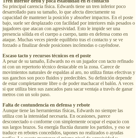
Tren inferior débil y poca estabilidad en el contacto
Su principal carencia física. Edwards tiene un tren inferior poco
desarrollado para su tamaño, lo que afecta directamente su
capacidad de mantener la posición y absorber impactos. En el poste
bajo, suele ser desplazado con facilidad por interiores más pesados o
jugadores que atacan con agresividad. Esto le impide ser una
presencia sólida en el cuerpo a cuerpo, tanto en defensa como en
ataque. Muchas veces pierde equilibrio tras el contacto y se ve
forzado a finalizar desde posiciones incómodas o cayéndose.
Escaso tacto y recursos técnicos en el poste
A pesar de su tamaño, Edwards no es un jugador con tacto refinado
ni con un repertorio técnico destacable en la zona. Carece de
movimientos naturales de espaldas al aro, no utiliza fintas efectivas y
sus ganchos son poco fluidos y predecibles. Su definición depende
de estar completamente libre o de poder machacar el balón. A veces
si que utiliza bien sus zancados para sacar ventaja a través de ganar
metros con un solo paso.
Falta de contundencia en defensa y rebote
Aunque tiene las herramientas físicas, Edwards no siempre las
utiliza con la intensidad necesaria. En ocasiones, parece
desconectado o conforme con simplemente ocupar el espacio con
sus largos brazos. Su energía fluctúa durante los partidos, y eso se
traduce en rebotes concedidos, tapones no realizados o ayudas