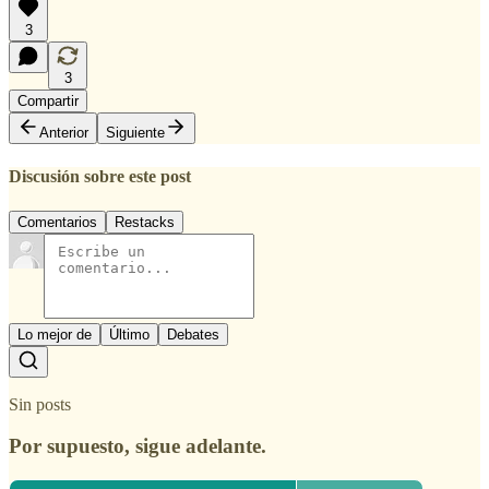
3
3
Compartir
Anterior
Siguiente
Discusión sobre este post
Comentarios
Restacks
Lo mejor de
Último
Debates
Sin posts
Por supuesto, sigue adelante.