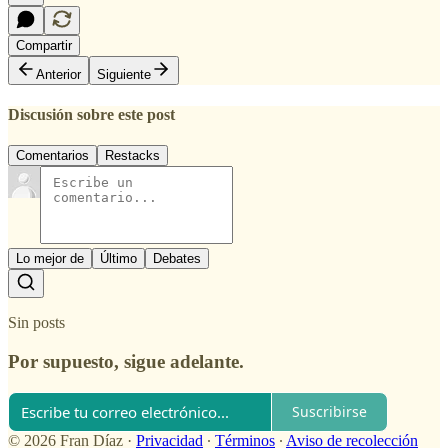
Compartir
Anterior
Siguiente
Discusión sobre este post
Comentarios
Restacks
Lo mejor de
Último
Debates
Sin posts
Por supuesto, sigue adelante.
Suscribirse
© 2026 Fran Díaz
·
Privacidad
∙
Términos
∙
Aviso de recolección