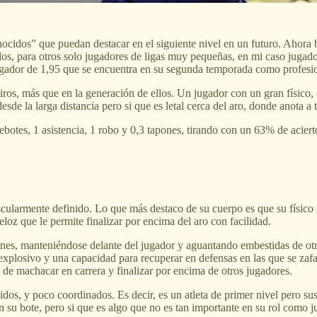
onocidos” que puedan destacar en el siguiente nivel en un futuro. Ahor
 ellos, para otros solo jugadores de ligas muy pequeñas, en mi caso jug
 jugador de 1,95 que se encuentra en su segunda temporada como profesi
 tiros, más que en la generación de ellos. Un jugador con un gran físico
esde la larga distancia pero si que es letal cerca del aro, donde anota a 
tes, 1 asistencia, 1 robo y 0,3 tapones, tirando con un 63% de acierto 
uscularmente definido. Lo que más destaco de su cuerpo es que su físico
eloz que le permite finalizar por encima del aro con facilidad.
iones, manteniéndose delante del jugador y aguantando embestidas de otr
explosivo y una capacidad para recuperar en defensas en las que se zafa 
 de machacar en carrera y finalizar por encima de otros jugadores.
dos, y poco coordinados. Es decir, es un atleta de primer nivel pero sus
n su bote, pero si que es algo que no es tan importante en su rol como j