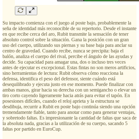
Su impacto comienza con el juego al poste bajo, probablemente la
seña de identidad más reconocible de su repertorio. Desde el instante
en que recibe cerca del aro, Rubit transmite la sensación de tener
absoluto control sobre la situación. Gana la posición con un gran
uso del cuerpo, utilizando sus piernas y su base baja para anclar su
centro de gravedad. Cuando recibe, nunca se precipita: baja el
balón, analiza el cuerpo del rival, percibe el ángulo de las ayudas y
decide. Su capacidad para amagar una, dos o incluso tres veces
antes de ejecutar es excepcional. Estas fintas no son meros artificios,
sino herramientas de lectura: Rubit observa cómo reacciona la
defensa, identifica el peso del defensor, siente cuándo está
desequilibrado y ejecuta justo en ese momento. Puede finalizar con
ambas manos, girar hacia su derecha con un semigancho o elevar un
tiro corto cayendo ligeramente hacia atrás para evitar el tapón. En
posesiones difíciles, cuando el reloj aprieta y la estructura se
desdibuja, recurrir a Rubit en poste bajo continúa siendo una opción
tremendamente fiable, tanto para anotar como para generar ventajas,
y sobretodo faltas. Es impresionante la cantidad de faltas que saca de
la absoluta nada, gracias a la utilización de su cuerpo, sacando 5
faltas por partido en EuroCup.