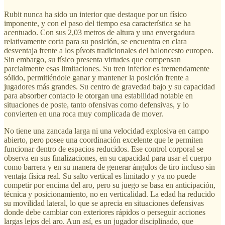
Rubit nunca ha sido un interior que destaque por un físico
imponente, y con el paso del tiempo esa característica se ha
acentuado. Con sus 2,03 metros de altura y una envergadura
relativamente corta para su posición, se encuentra en clara
desventaja frente a los pívots tradicionales del baloncesto europeo.
Sin embargo, su físico presenta virtudes que compensan
parcialmente esas limitaciones. Su tren inferior es tremendamente
sólido, permitiéndole ganar y mantener la posición frente a
jugadores más grandes. Su centro de gravedad bajo y su capacidad
para absorber contacto le otorgan una estabilidad notable en
situaciones de poste, tanto ofensivas como defensivas, y lo
convierten en una roca muy complicada de mover.
No tiene una zancada larga ni una velocidad explosiva en campo
abierto, pero posee una coordinación excelente que le permiten
funcionar dentro de espacios reducidos. Ese control corporal se
observa en sus finalizaciones, en su capacidad para usar el cuerpo
como barrera y en su manera de generar ángulos de tiro incluso sin
ventaja física real. Su salto vertical es limitado y ya no puede
competir por encima del aro, pero su juego se basa en anticipación,
técnica y posicionamiento, no en verticalidad. La edad ha reducido
su movilidad lateral, lo que se aprecia en situaciones defensivas
donde debe cambiar con exteriores rápidos o perseguir acciones
largas lejos del aro. Aun así, es un jugador disciplinado, que