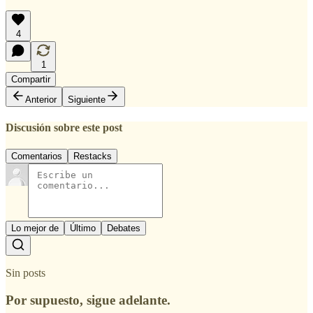
4
1
Compartir
Anterior
Siguiente
Discusión sobre este post
Comentarios
Restacks
Lo mejor de
Último
Debates
Sin posts
Por supuesto, sigue adelante.