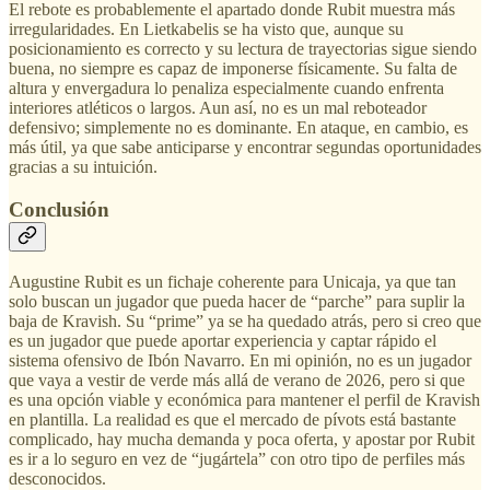
El rebote es probablemente el apartado donde Rubit muestra más
irregularidades. En Lietkabelis se ha visto que, aunque su
posicionamiento es correcto y su lectura de trayectorias sigue siendo
buena, no siempre es capaz de imponerse físicamente. Su falta de
altura y envergadura lo penaliza especialmente cuando enfrenta
interiores atléticos o largos. Aun así, no es un mal reboteador
defensivo; simplemente no es dominante. En ataque, en cambio, es
más útil, ya que sabe anticiparse y encontrar segundas oportunidades
gracias a su intuición.
Conclusión
Augustine Rubit es un fichaje coherente para Unicaja, ya que tan
solo buscan un jugador que pueda hacer de “parche” para suplir la
baja de Kravish. Su “prime” ya se ha quedado atrás, pero si creo que
es un jugador que puede aportar experiencia y captar rápido el
sistema ofensivo de Ibón Navarro. En mi opinión, no es un jugador
que vaya a vestir de verde más allá de verano de 2026, pero si que
es una opción viable y económica para mantener el perfil de Kravish
en plantilla. La realidad es que el mercado de pívots está bastante
complicado, hay mucha demanda y poca oferta, y apostar por Rubit
es ir a lo seguro en vez de “jugártela” con otro tipo de perfiles más
desconocidos.