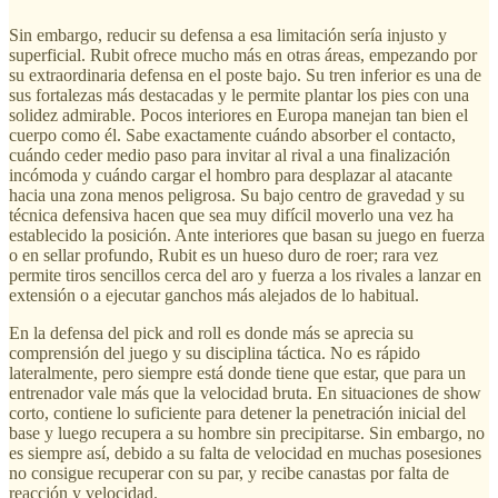
Sin embargo, reducir su defensa a esa limitación sería injusto y
superficial. Rubit ofrece mucho más en otras áreas, empezando por
su extraordinaria defensa en el poste bajo. Su tren inferior es una de
sus fortalezas más destacadas y le permite plantar los pies con una
solidez admirable. Pocos interiores en Europa manejan tan bien el
cuerpo como él. Sabe exactamente cuándo absorber el contacto,
cuándo ceder medio paso para invitar al rival a una finalización
incómoda y cuándo cargar el hombro para desplazar al atacante
hacia una zona menos peligrosa. Su bajo centro de gravedad y su
técnica defensiva hacen que sea muy difícil moverlo una vez ha
establecido la posición. Ante interiores que basan su juego en fuerza
o en sellar profundo, Rubit es un hueso duro de roer; rara vez
permite tiros sencillos cerca del aro y fuerza a los rivales a lanzar en
extensión o a ejecutar ganchos más alejados de lo habitual.
En la defensa del pick and roll es donde más se aprecia su
comprensión del juego y su disciplina táctica. No es rápido
lateralmente, pero siempre está donde tiene que estar, que para un
entrenador vale más que la velocidad bruta. En situaciones de show
corto, contiene lo suficiente para detener la penetración inicial del
base y luego recupera a su hombre sin precipitarse. Sin embargo, no
es siempre así, debido a su falta de velocidad en muchas posesiones
no consigue recuperar con su par, y recibe canastas por falta de
reacción y velocidad.