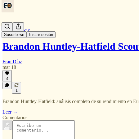
EURO PROS
Suscribirse
Iniciar sesión
Brandon Huntley-Hatfield Scou
Fran Díaz
mar 18
4
1
Brandon Huntley-Hatfield: análisis completo de su rendimiento en Euro
Leer →
Comentarios