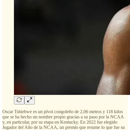
Oscar Tshiebwe es un pívot congoleño de 2,06 metros y 118 kilos
que se ha hecho un nombre propio gracias a su paso por la NCAA
y, en particular, por su etapa en Kentucky. En 2022 fue elegido
Jugador del Año de la NCAA, un premio que resume lo que fue su