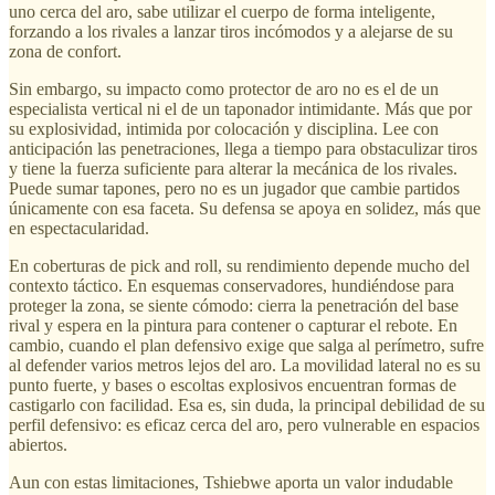
uno cerca del aro, sabe utilizar el cuerpo de forma inteligente,
forzando a los rivales a lanzar tiros incómodos y a alejarse de su
zona de confort.
Sin embargo, su impacto como protector de aro no es el de un
especialista vertical ni el de un taponador intimidante. Más que por
su explosividad, intimida por colocación y disciplina. Lee con
anticipación las penetraciones, llega a tiempo para obstaculizar tiros
y tiene la fuerza suficiente para alterar la mecánica de los rivales.
Puede sumar tapones, pero no es un jugador que cambie partidos
únicamente con esa faceta. Su defensa se apoya en solidez, más que
en espectacularidad.
En coberturas de pick and roll, su rendimiento depende mucho del
contexto táctico. En esquemas conservadores, hundiéndose para
proteger la zona, se siente cómodo: cierra la penetración del base
rival y espera en la pintura para contener o capturar el rebote. En
cambio, cuando el plan defensivo exige que salga al perímetro, sufre
al defender varios metros lejos del aro. La movilidad lateral no es su
punto fuerte, y bases o escoltas explosivos encuentran formas de
castigarlo con facilidad. Esa es, sin duda, la principal debilidad de su
perfil defensivo: es eficaz cerca del aro, pero vulnerable en espacios
abiertos.
Aun con estas limitaciones, Tshiebwe aporta un valor indudable