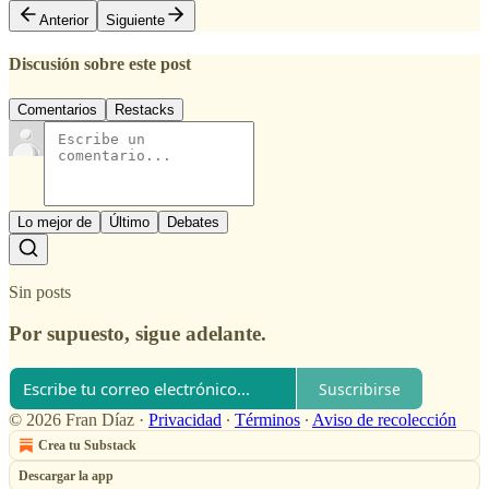
Anterior
Siguiente
Discusión sobre este post
Comentarios
Restacks
Lo mejor de
Último
Debates
Sin posts
Por supuesto, sigue adelante.
Suscribirse
© 2026 Fran Díaz
·
Privacidad
∙
Términos
∙
Aviso de recolección
Crea tu Substack
Descargar la app