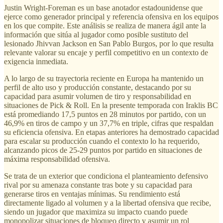
Justin Wright-Foreman es un base anotador estadounidense que
ejerce como generador principal y referencia ofensiva en los equipos
en los que compite. Este análisis se realiza de manera ágil ante la
información que sitúa al jugador como posible sustituto del
lesionado Jhivvan Jackson en San Pablo Burgos, por lo que resulta
relevante valorar su encaje y perfil competitivo en un contexto de
exigencia inmediata.
A lo largo de su trayectoria reciente en Europa ha mantenido un
perfil de alto uso y producción constante, destacando por su
capacidad para asumir volumen de tiro y responsabilidad en
situaciones de Pick & Roll. En la presente temporada con Iraklis BC
está promediando 17,5 puntos en 28 minutos por partido, con un
46,9% en tiros de campo y un 37,7% en triple, cifras que respaldan
su eficiencia ofensiva. En etapas anteriores ha demostrado capacidad
para escalar su producción cuando el contexto lo ha requerido,
alcanzando picos de 25-29 puntos por partido en situaciones de
máxima responsabilidad ofensiva.
Se trata de un exterior que condiciona el planteamiento defensivo
rival por su amenaza constante tras bote y su capacidad para
generarse tiros en ventajas mínimas. Su rendimiento está
directamente ligado al volumen y a la libertad ofensiva que recibe,
siendo un jugador que maximiza su impacto cuando puede
monopolizar situaciones de bloqueo directo y asumir un rol