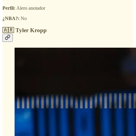
Perfil:
Alero anotador
¿NBA?:
No
🇦🇷 Tyler Kropp