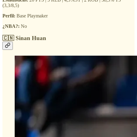
(3,3/8,5)
Perfil:
Base Playmaker
¿NBA?:
No
🇨🇳 Sinan Huan