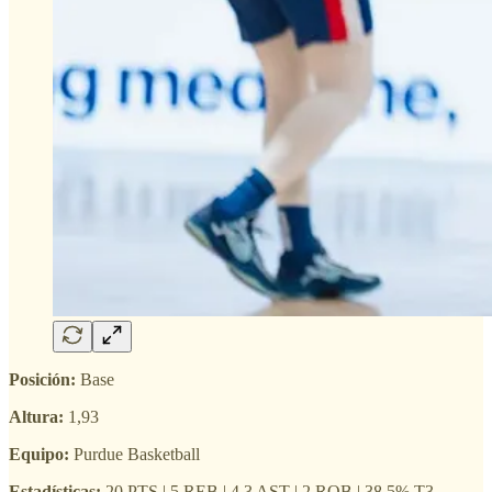
Posición:
Base
Altura:
1,93
Equipo:
Purdue Basketball
Estadísticas:
20 PTS | 5 REB | 4,3 AST | 2 ROB | 38,5% T3