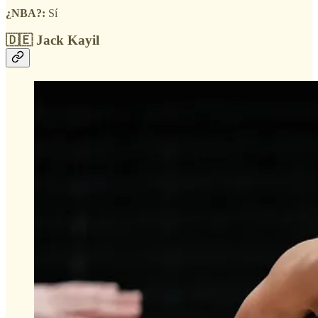
¿NBA?:
Sí
🇩🇪 Jack Kayil