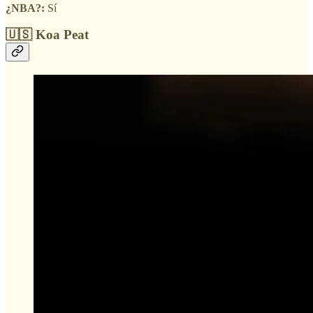
¿NBA?:
Sí
🇺🇸 Koa Peat