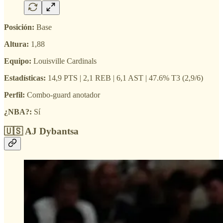
Posición:
Base
Altura:
1,88
Equipo:
Louisville Cardinals
Estadísticas:
14,9 PTS | 2,1 REB | 6,1 AST | 47.6% T3 (2,9/6)
Perfil:
Combo-guard anotador
¿NBA?:
Sí
🇺🇸 AJ Dybantsa