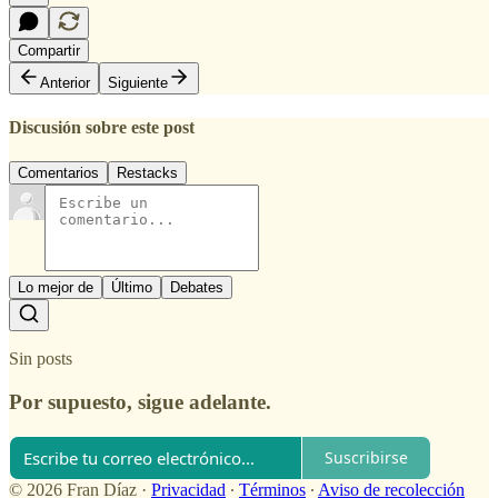
Compartir
Anterior
Siguiente
Discusión sobre este post
Comentarios
Restacks
Lo mejor de
Último
Debates
Sin posts
Por supuesto, sigue adelante.
Suscribirse
© 2026 Fran Díaz
·
Privacidad
∙
Términos
∙
Aviso de recolección