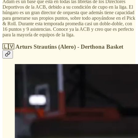
Adam es un base que está en todas las libretas de los Directores
Deportivos de la ACB, debido a su condición de cupo en la liga. El
húngaro es un gran director de orquesta que además tiene capacidad
para generarse sus propios puntos, sobre todo apoyándose en el Pick
& Roll. Durante esta temporada promedia casi un doble-doble, con
16 puntos y 9 asistencias. Conoce ya la ACB y creo que es perfecto
para la mayoría de equipos de la liga.
🇱🇻 Arturs Strautins (Alero) - Derthona Basket