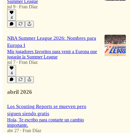
Summer League
jul 9
Fran Díaz
•
4
NBA Summer League 2026: Nombres para
Europa I
Mis jugadores favoritos para venir a Europa que
jugarán la Summer League
jul 7
Fran Díaz
•
4
abril 2026
Los Scouting Reports se mueven pero
siguen siendo gratis
Hola, Te escribo para contarte un cambio
importante.
abr 27
Fran Díaz
•