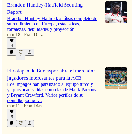
Brandon Huntley-Hatfield Scouting
Report
Brandon Huntley-Hatfield: análisis completo de
su rendimiento en Europa, estadísticas,
fortalezas, debilidades y proyección
mar 18
Fran Díaz
•
4
1
El colapso de Bursaspor abre el mercado:
jugadores interesantes para la ACB
Los impagos han paralizado al equipo turco y
ya provocan salidas como las de Malik Parsons
y Bryant Crawford. Varios perfiles de su
plantilla podrían…
mar 11
Fran Díaz
•
6