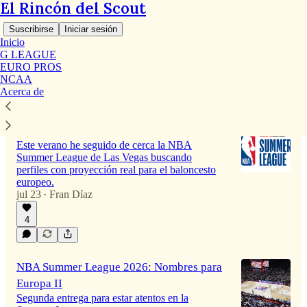
El Rincón del Scout
Suscribirse
Iniciar sesión
Inicio
G LEAGUE
EURO PROS
NCAA
Último
Lo mejor de
Debates
Acerca de
INFORME SUMMER LEAGUE
Este verano he seguido de cerca la NBA
Summer League de Las Vegas buscando
perfiles con proyección real para el baloncesto
europeo.
jul 23
Fran Díaz
•
4
NBA Summer League 2026: Nombres para
Europa II
Segunda entrega para estar atentos en la