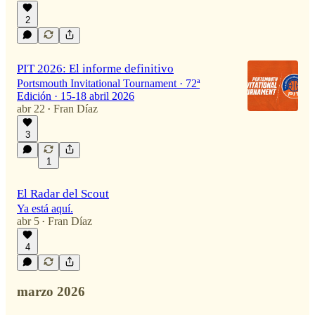
2
PIT 2026: El informe definitivo
Portsmouth Invitational Tournament · 72ª
Edición · 15-18 abril 2026
abr 22
Fran Díaz
•
3
1
El Radar del Scout
Ya está aquí.
abr 5
Fran Díaz
•
4
marzo 2026