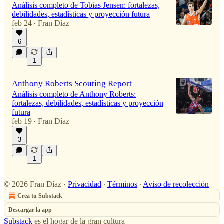
Análisis completo de Tobias Jensen: fortalezas,
debilidades, estadísticas y proyección futura
feb 24
Fran Díaz
•
6
1
Anthony Roberts Scouting Report
Análisis completo de Anthony Roberts:
fortalezas, debilidades, estadísticas y proyección
futura
feb 19
Fran Díaz
•
3
1
© 2026 Fran Díaz
·
Privacidad
∙
Términos
∙
Aviso de recolección
Crea tu Substack
Descargar la app
Substack
es el hogar de la gran cultura